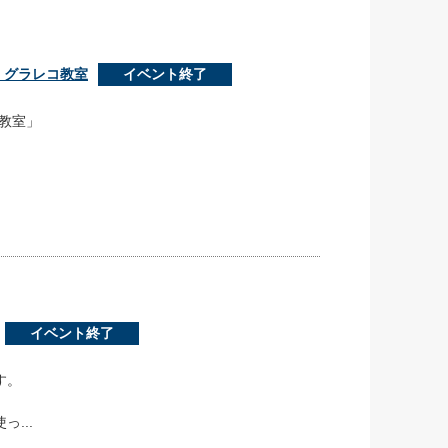
！グラレコ教室
イベント終了
教室」
イベント終了
す。
...