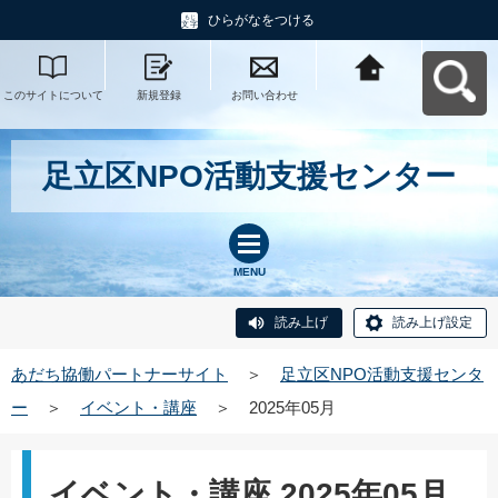
ひらがなをつける
このサイトについて
新規登録
お問い合わせ
あだち協働パートナ
ーサイトへ戻る
足立区NPO活動支援センター
MENU
読み上げ
読み上げ設定
あだち協働パートナーサイト
＞
足立区NPO活動支援センタ
ー
＞
イベント・講座
＞
2025年05月
イベント・講座 2025年05月