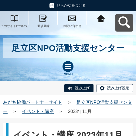
ひらがなをつける
このサイトについて
新規登録
お問い合わせ
あだち協働パートナ
ーサイトへ戻る
足立区NPO活動支援センター
MENU
読み上げ
読み上げ設定
あだち協働パートナーサイト
＞
足立区NPO活動支援センタ
ー
＞
イベント・講座
＞
2023年11月
イベント・講座 2023年11月