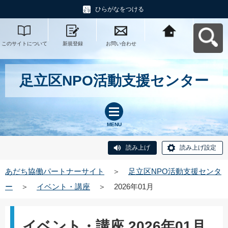
ひらがなをつける
このサイトについて
新規登録
お問い合わせ
あだち協働パートナ
ーサイトへ戻る
足立区NPO活動支援センター
MENU
読み上げ
読み上げ設定
あだち協働パートナーサイト
＞
足立区NPO活動支援センタ
ー
＞
イベント・講座
＞
2026年01月
イベント・講座 2026年01月