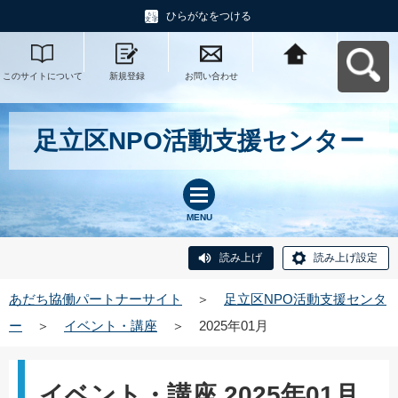
ひらがなをつける
このサイトについて
新規登録
お問い合わせ
あだち協働パートナ
ーサイトへ戻る
足立区NPO活動支援センター
MENU
読み上げ
読み上げ設定
あだち協働パートナーサイト
＞
足立区NPO活動支援センタ
ー
＞
イベント・講座
＞
2025年01月
イベント・講座 2025年01月