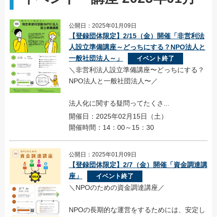
公開日：2025年01月09日
【登録団体限定】2/15（金）開催「非営利法
人設立準備講座～どっちにする？NPO法人と
一般社団法人～」
イベント終了
＼非営利法人設立準備講座〜どっちにする？
NPO法人と一般社団法人〜／
法人化に関する疑問ってたくさ...
開催日：2025年02月15日（土）
開催時間：14：00～15：30
公開日：2025年01月09日
【登録団体限定】2/7（金）開催「資金調達講
座」
イベント終了
＼NPOのための資金調達講座／
NPOの長期的な運営をするためには、安定し