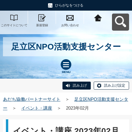
ひらがなをつける
このサイトについて
新規登録
お問い合わせ
あだち協働パートナ
ーサイトへ戻る
足立区NPO活動支援センター
MENU
読み上げ
読み上げ設定
あだち協働パートナーサイト
＞
足立区NPO活動支援センタ
ー
＞
イベント・講座
＞
2023年02月
イベント・講座 2023年02月