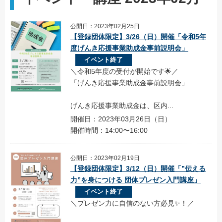
公開日：2023年02月25日
【登録団体限定】3/26（日）開催「令和5年
度げんき応援事業助成金事前説明会」
イベント終了
＼令和5年度の受付が開始です🌟／
「げんき応援事業助成金事前説明会」
げんき応援事業助成金は、区内...
開催日：2023年03月26日（日）
開催時間：14:00〜16:00
公開日：2023年02月19日
【登録団体限定】3/12（日）開催「”伝える
力”を身につける 団体プレゼン入門講座」
イベント終了
＼プレゼン力に自信のない方必見✨！／