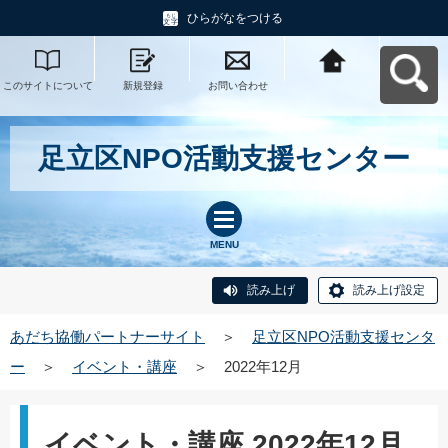
ひらがなをつける
このサイトについて
新規登録
お問い合わせ
あだち協働パートナ
ーサイトへ戻る
足立区NPO活動支援センター
MENU
読み上げ
読み上げ設定
あだち協働パートナーサイト
＞
足立区NPO活動支援センタ
ー
＞
イベント・講座
＞
2022年12月
イベント・講座 2022年12月