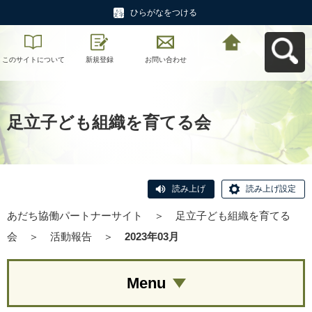
ひらがなをつける
このサイトについて
新規登録
お問い合わせ
あだち協働パートナ
ーサイトへ戻る
足立子ども組織を育てる会
読み上げ
読み上げ設定
あだち協働パートナーサイト
＞
足立子ども組織を育てる
会
＞
活動報告
＞
2023年03月
Menu