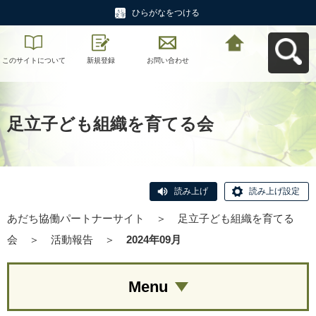
ひらがなをつける
このサイトについて
新規登録
お問い合わせ
あだち協働パートナ
ーサイトへ戻る
足立子ども組織を育てる会
読み上げ
読み上げ設定
あだち協働パートナーサイト
＞
足立子ども組織を育てる
会
＞
活動報告
＞
2024年09月
Menu