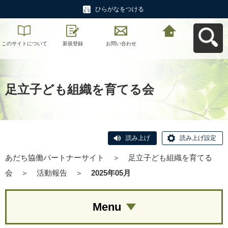
ひらがなをつける
このサイトについて
新規登録
お問い合わせ
あだち協働パートナ
ーサイトへ戻る
足立子ども組織を育てる会
読み上げ
読み上げ設定
あだち協働パートナーサイト
＞
足立子ども組織を育てる
会
＞
活動報告
＞
2025年05月
Menu