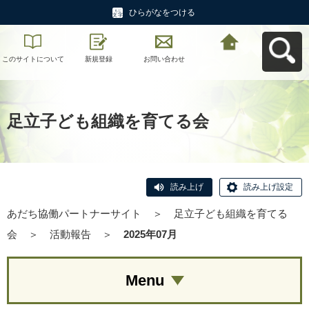
ひらがなをつける
このサイトについて
新規登録
お問い合わせ
あだち協働パートナ
ーサイトへ戻る
足立子ども組織を育てる会
読み上げ
読み上げ設定
あだち協働パートナーサイト
＞
足立子ども組織を育てる
会
＞
活動報告
＞
2025年07月
Menu