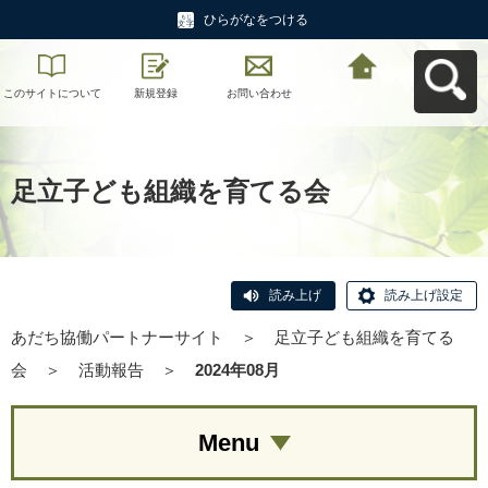
ひらがなをつける
このサイトについて
新規登録
お問い合わせ
あだち協働パートナ
ーサイトへ戻る
足立子ども組織を育てる会
読み上げ
読み上げ設定
あだち協働パートナーサイト
＞
足立子ども組織を育てる
会
＞
活動報告
＞
2024年08月
Menu