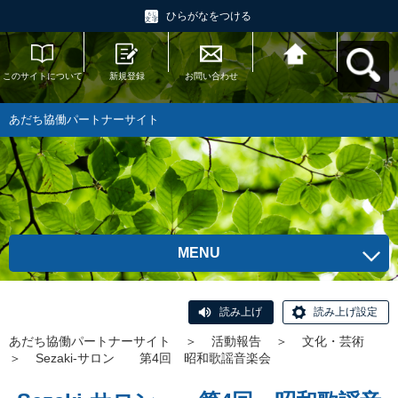
ひらがなをつける
このサイトについて
新規登録
お問い合わせ
あだち協働パートナ
ーサイトへ戻る
あだち協働パートナーサイト
MENU
読み上げ
読み上げ設定
あだち協働パートナーサイト
＞
活動報告
＞
文化・芸術
＞
Sezaki-サロン 第4回 昭和歌謡音楽会