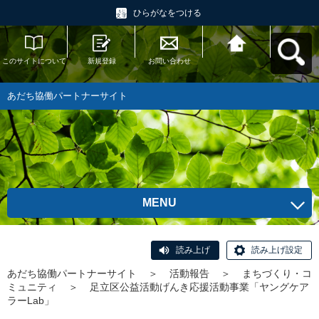
ひらがなをつける
このサイトについて
新規登録
お問い合わせ
あだち協働パートナ
ーサイトへ戻る
あだち協働パートナーサイト
MENU
読み上げ
読み上げ設定
あだち協働パートナーサイト
＞
活動報告
＞
まちづくり・コ
ミュニティ
＞
足立区公益活動げんき応援活動事業「ヤングケア
ラーLab」