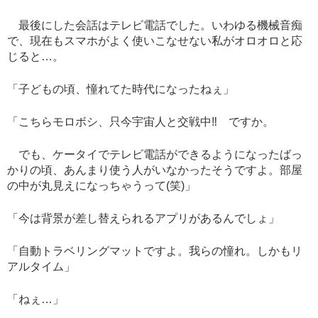
最後にした会話はテレビ電話でした。いわゆる機械音痴
で、現在もスマホがよく使いこなせない私がオロオロと応
じると
…
。
「子どもの頃、憧れてた時代になったねぇ」
「こちらモロボシ、只今宇宙人と交戦中
‼︎
ですか。
でも、ケータイでテレビ電話ができるようになったばっ
かりの頃、あんまり使う人がいなかったそうですよ。部屋
の中が丸見えになっちゃうって
(
笑
)
」
「今は背景が差し替えられるアプリがあるんでしょ」
「自動トラベリングマットですよ。我らの憧れ。しかもリ
アルタイム」
「ねぇ
…
」