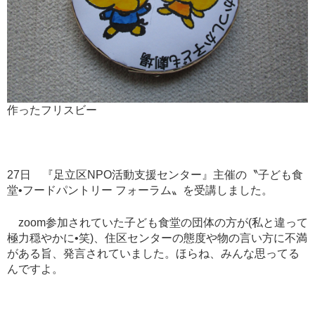
作ったフリスビー
27
日 『足立区
NPO
活動支援センター』主催の〝子ども食
堂
•
フードパントリー
フォーラム〟を受講しました。
zoom
参加されていた子ども食堂の団体の方が
(
私と違って
極力穏やかに
•
笑
)
、住区センターの態度や物の言い方に不満
がある旨、発言されていました。ほらね、みんな思ってる
んですよ。