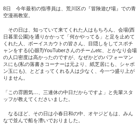
8
日 今年最初の指導員は、荒川区の『冒険遊び場』での青
空漫画教室。
その日は、知っていて来てくれた人はもちろん、会場
(
西
日暮里公園
)
を通りかかって「何かやってる」と足を止めて
くれた人、ボーイスカウトの皆さん、目隠しをしてスポチ
ャンをする
(
心眼⁈
)YouTuber
さんのチーム
etc
、とかなり会場
の人口密度は高かったのですが、なぜかどのパフォーマン
スにも
(
私の落書きコーナーは元より、紙芝居にも、シャボ
ン玉にも
)
、とどまってくれる人は少なく、今一つ盛り上が
りません。
「この雰囲気
…
、三連休の中日だからですよ」と先輩スタ
ッフが教えてくださいました。
なるほど、その日は小春日和の中、オヤジどもは、みん
なで並んで船を漕いでおりました。