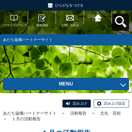
ひらがなをつける
このサイトについて
新規登録
お問い合わせ
あだち協働パートナ
ーサイトへ戻る
あだち協働パートナーサイト
MENU
読み上げ
読み上げ設定
あだち協働パートナーサイト
＞
活動報告
＞
文化・芸術
＞
１月の活動報告