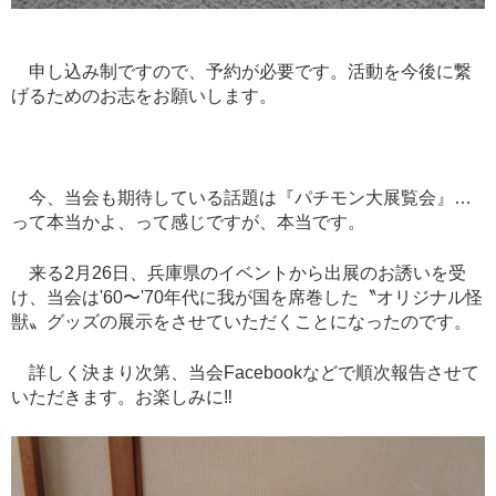
申し込み制ですので、予約が必要です。活動を今後に繋
げるためのお志をお願いします。
今、当会も期待している話題は『パチモン大展覧会』
…
って本当かよ、って感じですが、本当です。
来る
2
月
26
日、兵庫県のイベントから出展のお誘いを受
け、当会は
'60
〜
'70
年代に我が国を席巻した〝オリジナル怪
獣〟グッズの展示をさせていただくことになったのです。
詳しく決まり次第、当会
Facebook
などで順次報告させて
いただきます。お楽しみに
‼︎