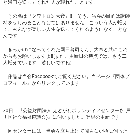
と漫画を送ってくれた人が現れたことです。
その名は『クワトロン大帝』
‼︎
そう、当会の目的は講師
料をせしめることなどではありません。こういう人が増え
て、みんなが楽しい人生を送ってくれるようになることな
んです。
きっかけになってくれた園日暮司くん、大帝と共にこれ
からもお願いしますよ
‼︎
(
また、更新日の時点では、もう二
人増えています。嬉しいですね
)
作品は当会
Facebook
でご覧ください。当ページ『団体プ
ロフィール』からリンクしています。
20
日 『公益財団法人
えどがわボランティアセンター
(
江戸
川区社会福祉協議会
)
』に伺いました。登録の更新です。
同センターには、当会を立ち上げて間もない頃に伺った