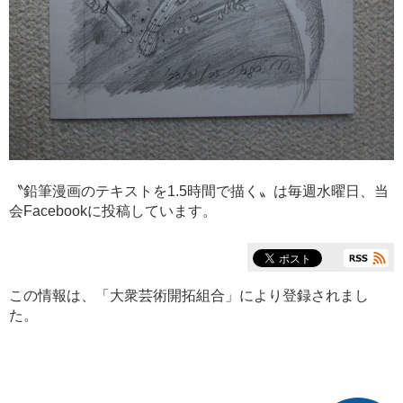
〝鉛筆漫画のテキストを
1.5
時間で描く〟は毎週水曜日、当
会
Facebook
に投稿しています。
この情報は、「
大衆芸術開拓組合
」により登録されまし
た。