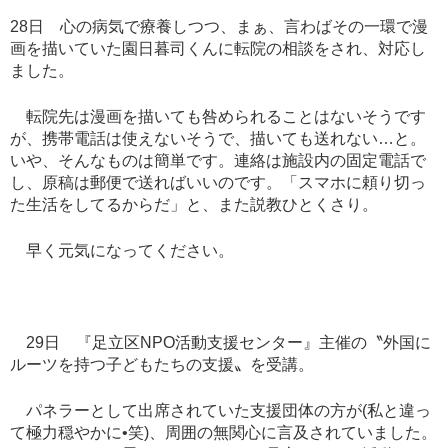
28
日 心の病気で療養しつつ、まぁ、言わばその一環で漫
画を描いていた園日暮司くんに転院の相談をされ、対応し
ました。
転院先は漫画を描いても咎められることはないそうです
が、携帯電話は使えないそうで、描いても送れない
…
と。
いや、そんなものは簡単です。連絡は施設内の固定電話で
し、原稿は郵便で送ればいいのです。「スマホに頼り切っ
た生活をしてるからだ」と、また説教ひとくさり。
早く元気になってください。
29
日 『足立区
NPO
活動支援センター』主催の〝外国に
ルーツを持つ子どもたちの支援〟を受講。
パネラーとして出席されていた支援団体の方が
(
私と違っ
て極力穏やかに
•
笑
)
、周囲の無関心に言及されていました。