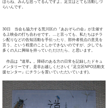
ほらね、みんな思ってるんですよ。足立はとても活動しづ
らいんです。
30
日 当会も協力する荒川区の『あおぞらの会』が主催す
る上映会の打ち合わせです。
…
と言っても、私たちはチラ
シ配りなどの告知活動を手伝ったり、部外者視点の意見を
言う、という程度のことしかできないのですが、少しでも
多くの人に興味を持っていただけたら、と思います。
作品は〝道草〟。障碍のある方の日常を記録したドキュ
メンタリーです。是非お越しください(『足立区NPO活動支
援センター』にチラシを置いていただいています)。