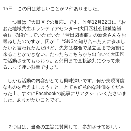
15
日 この日は嬉しいことが２件ありました。
一つ目は〝大田区での反応〟です。昨年
12
月
22
日に『お
おた地域共生ボランティアセンター
(
大田区社会福祉協議
会
)
』で紹介していただいた『蒲田図書館』の新倉さんをお
尋ねしたのですが、氏が「〝
SNS
で知り合った人に参加し
たいと言われたんだけど、先方は都合で足立区まで頻繁に
来ることができない。だったらこちらから出向いて大田区
で活動させてもらおう〟と蒲田まで直接談判にやって来
る
…
って凄い熱量ですよ
*
。
しかも活動の内容がとても興味深いです。何か実現可能
なものを考えましょう」と、とても好意的な評価をくださ
った上、すぐに
Facebook
の記事にリアクションくださいま
した。ありがたいことです。
２つ目は、当会の主旨に賛同して、参加させて欲しい、