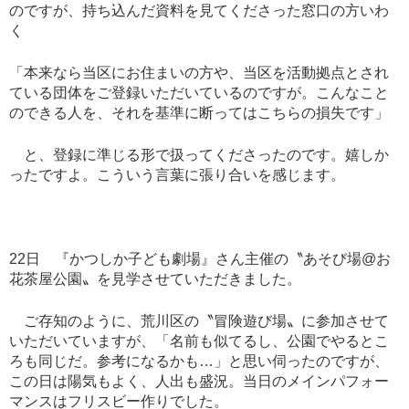
のですが、持ち込んだ資料を見てくださった窓口の方いわ
く
「本来なら当区にお住まいの方や、当区を活動拠点とされ
ている団体をご登録いただいているのですが。こんなこと
のできる人を、それを基準に断ってはこちらの損失です」
と、登録に準じる形で扱ってくださったのです。嬉しか
ったですよ。こういう言葉に張り合いを感じます。
22
日 『かつしか子ども劇場』さん主催の〝あそび場
@
お
花茶屋公園〟を見学させていただきました。
ご存知のように、荒川区の〝冒険遊び場〟に参加させて
いただいていますが、「名前も似てるし、公園でやるとこ
ろも同じだ。参考になるかも
…
」と思い伺ったのですが、
この日は陽気もよく、人出も盛況。当日のメインパフォー
マンスはフリスビー作りでした。