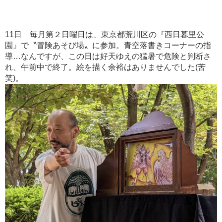
11日 毎月第２日曜日は、東京都荒川区の『西日暮里公
園』で〝冒険あそび場〟に参加。青空落書きコーナーの指
導…なんですが、この日は好天ゆえの猛暑で危険と判断さ
れ、午前中で終了。絵を描く余裕はありませんでした(苦
笑)。