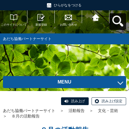
ひらがなをつける
このサイトについて
新規登録
お問い合わせ
あだち協働パートナ
ーサイトへ戻る
あだち協働パートナーサイト
MENU
読み上げ
読み上げ設定
あだち協働パートナーサイト
＞
活動報告
＞
文化・芸術
＞
８月の活動報告