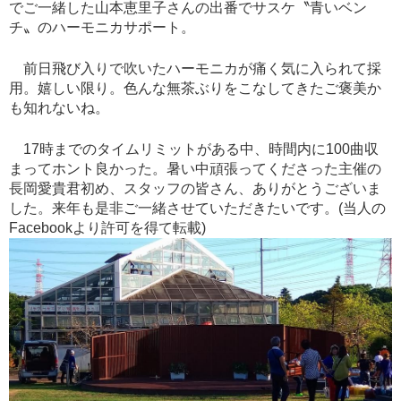
でご一緒した山本恵里子さんの出番でサスケ〝青いベン
チ〟のハーモニカサポート。
前日飛び入りで吹いたハーモニカが痛く気に入られて採
用。嬉しい限り。色んな無茶ぶりをこなしてきたご褒美か
も知れないね。
17時までのタイムリミットがある中、時間内に100曲収
まってホント良かった。暑い中頑張ってくださった主催の
長岡愛貴君初め、スタッフの皆さん、ありがとうございま
した。来年も是非ご一緒させていただきたいです。(当人の
Facebookより許可を得て転載)