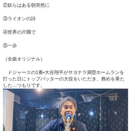
②奴らはある朝突然に
③ライオンの詩
④世界の片隅で
⑤一歩
（全曲オリジナル）
ドジャースの1番•大谷翔平がサヨナラ満塁ホームランを
打った日にトップバッターの大役をいただき、務めを果た
した…つもりです。