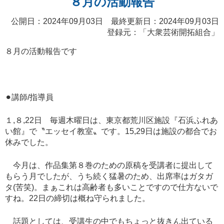
８月の活動報告
公開日：2024年09月03日 最終更新日：2024年09月03日
登録元：「
大衆芸術開拓組合
」
８月の活動報告です
⚫︎講師/指導員
１,８,22日 毎週木曜日は、東京都荒川区施設『石浜ふれあ
い館』で〝エッセイ教室〟です。15,29日は施設の都合でお
休みでした。
今月は、作品集第８巻のための原稿を受講者に提出して
もらう月でしたが、うち続く猛暑のため、出席率はガタガ
タ(苦笑)。まぁこれは高齢者も多いことですので仕方ないで
すね。22日の締切は概ね守られました。
話題としては、受講生の中でもちょっと抜きん出ている