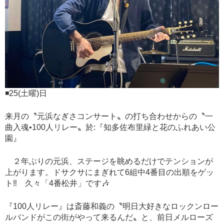
◾️25(土曜)日
来月の〝元浜なぎさコンサート〟の打ち合わせからの〝一
曲入魂•100人リレー〟於:『知多佐布里緑と花のふれあい公
園』
２年ぶりの元浜、ステージを眺めるだけでテンションが
上がります。ドサクサにまぎれて6組中4番目の出順をゲッ
ト‼︎ 久々「4番松井」です🎶
『100人リレー』は斎藤和義の〝明日大好きなロックンロー
ルバンドがこの街がやって来るんだ〟と、前日メルローズ