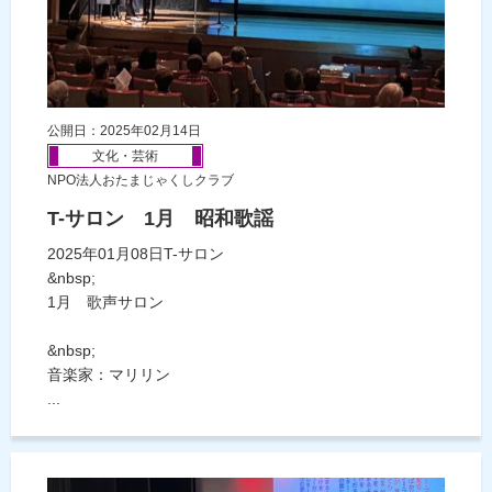
公開日：2025年02月14日
文化・芸術
NPO法人おたまじゃくしクラブ
T-サロン 1月 昭和歌謡
2025年01月08日T-サロン
&nbsp;
1月 歌声サロン
&nbsp;
音楽家：マリリン
...