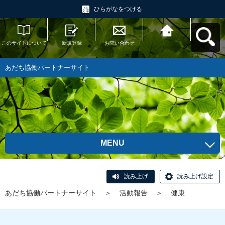
ひらがなをつける
このサイトについて
新規登録
お問い合わせ
あだち協働パートナ
ーサイトへ戻る
あだち協働パートナーサイト
MENU
読み上げ
読み上げ設定
あだち協働パートナーサイト
＞
活動報告
＞
健康