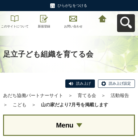
ひらがなをつける
このサイトについて
新規登録
お問い合わせ
あだち協働パートナ
ーサイトへ戻る
足立子ども組織を育てる会
読み上げ
読み上げ設定
あだち協働パートナーサイト
＞
育てる会
＞
活動報告
＞
こども
＞
山の家だより7月号を掲載します
Menu