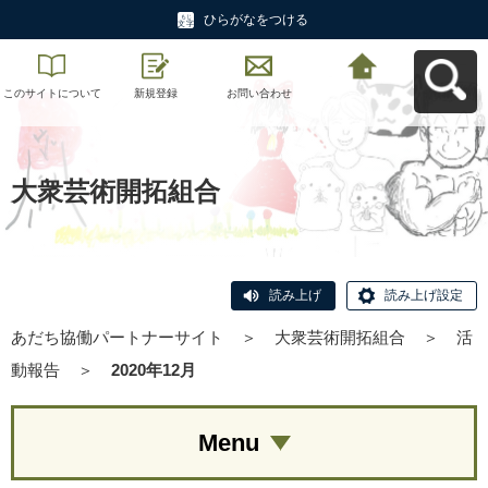
ひらがなをつける
このサイトについて
新規登録
お問い合わせ
あだち協働パートナ
ーサイトへ戻る
大衆芸術開拓組合
読み上げ
読み上げ設定
あだち協働パートナーサイト
＞
大衆芸術開拓組合
＞
活
動報告
＞
2020年12月
Menu