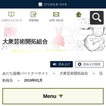
ひらがなをつける
このサイトについて
新規登録
お問い合わせ
あだち協働パートナ
ーサイトへ戻る
大衆芸術開拓組合
読み上げ
読み上げ設定
あだち協働パートナーサイト
＞
大衆芸術開拓組合
＞
活
動報告
＞
2019年01月
Menu