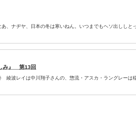
なあ、ナヂヤ、日本の冬は寒いねん。いつまでもヘソ出ししと
しみ』 第13回
巻 綾波レイは中川翔子さんの、惣流・アスカ・ラングレーは