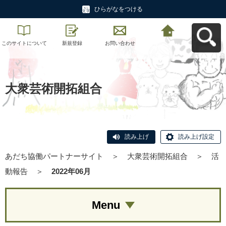
ひらがなをつける
このサイトについて
新規登録
お問い合わせ
あだち協働パートナ
ーサイトへ戻る
大衆芸術開拓組合
読み上げ
読み上げ設定
あだち協働パートナーサイト
＞
大衆芸術開拓組合
＞
活
動報告
＞
2022年06月
Menu