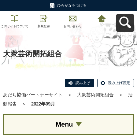
ひらがなをつける
このサイトについて
新規登録
お問い合わせ
あだち協働パートナ
ーサイトへ戻る
大衆芸術開拓組合
読み上げ
読み上げ設定
あだち協働パートナーサイト
＞
大衆芸術開拓組合
＞
活
動報告
＞
2022年09月
Menu