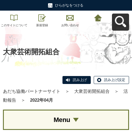
ひらがなをつける
このサイトについて
新規登録
お問い合わせ
あだち協働パートナ
ーサイトへ戻る
大衆芸術開拓組合
読み上げ
読み上げ設定
あだち協働パートナーサイト
＞
大衆芸術開拓組合
＞
活
動報告
＞
2022年04月
Menu