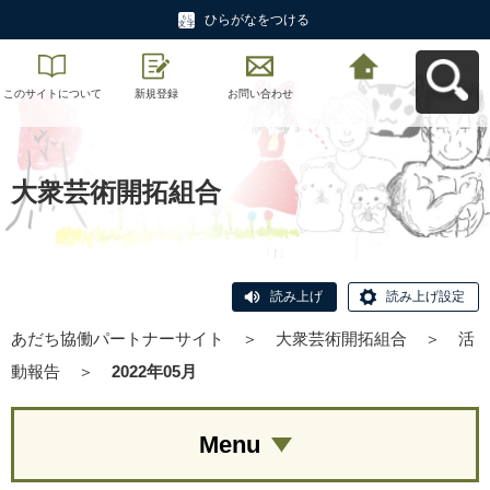
ひらがなをつける
このサイトについて
新規登録
お問い合わせ
あだち協働パートナ
ーサイトへ戻る
大衆芸術開拓組合
読み上げ
読み上げ設定
あだち協働パートナーサイト
＞
大衆芸術開拓組合
＞
活
動報告
＞
2022年05月
Menu