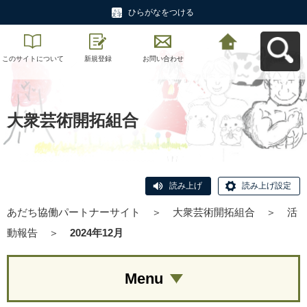
ひらがなをつける
このサイトについて
新規登録
お問い合わせ
あだち協働パートナ
ーサイトへ戻る
大衆芸術開拓組合
読み上げ
読み上げ設定
あだち協働パートナーサイト
＞
大衆芸術開拓組合
＞
活
動報告
＞
2024年12月
Menu