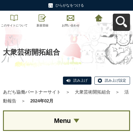
ひらがなをつける
このサイトについて
新規登録
お問い合わせ
あだち協働パートナ
ーサイトへ戻る
大衆芸術開拓組合
読み上げ
読み上げ設定
あだち協働パートナーサイト
＞
大衆芸術開拓組合
＞
活
動報告
＞
2024年02月
Menu