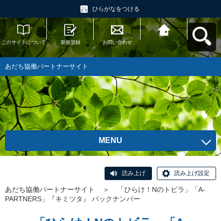
ひらがなをつける
このサイトについて
新規登録
お問い合わせ
あだち協働パートナ
ーサイトへ戻る
あだち協働パートナーサイト
MENU
読み上げ
読み上げ設定
あだち協働パートナーサイト
＞
「ひらけ！Nのトビラ」「A-
PARTNERS」『キミツタ』 バックナンバー