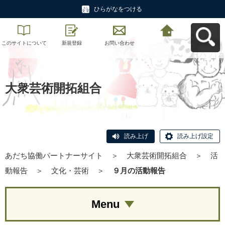
ひらがなをつける
このサイトについて
新規登録
お問い合わせ
あだち協働パートナ
ーサイトへ戻る
大衆芸術開拓組合
読み上げ
読み上げ設定
あだち協働パートナーサイト
＞
大衆芸術開拓組合
＞
活
動報告
＞
文化・芸術
＞
９月の活動報告
Menu