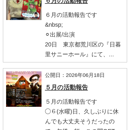
６月の活動報告
６月の活動報告です
&nbsp;
⚪︎出展/出演
20日 東京都荒川区の『日暮
里サニーホール』にて、...
公開日：2026年06月18日
５月の活動報告
５月の活動報告です
◯６(水曜)日、久しぶりに休
んでも大丈夫そうだったの