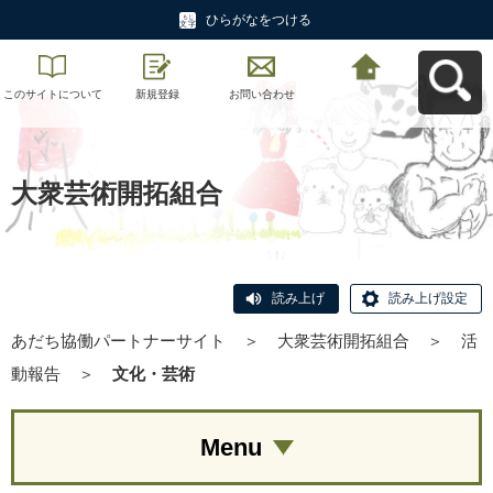
ひらがなをつける
このサイトについて
新規登録
お問い合わせ
あだち協働パートナ
ーサイトへ戻る
大衆芸術開拓組合
読み上げ
読み上げ設定
あだち協働パートナーサイト
＞
大衆芸術開拓組合
＞
活
動報告
＞
文化・芸術
Menu