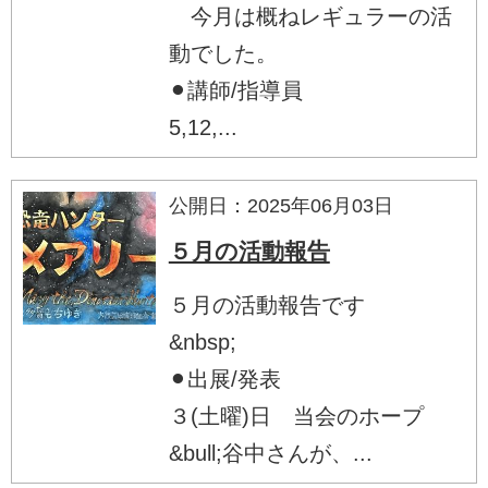
今月は概ねレギュラーの活
動でした。
⚫︎講師/指導員
5,12,...
公開日：2025年06月03日
５月の活動報告
５月の活動報告です
&nbsp;
⚫︎出展/発表
３(土曜)日 当会のホープ
&bull;谷中さんが、...