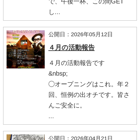
で、午後一杯、この間GET
し...
公開日：2026年05月12日
４月の活動報告
４月の活動報告です
&nbsp;
◯オープニングはこれ。年２
回、恒例の出オチです。皆さ
んご安全に。
...
公開日：2026年04月21日